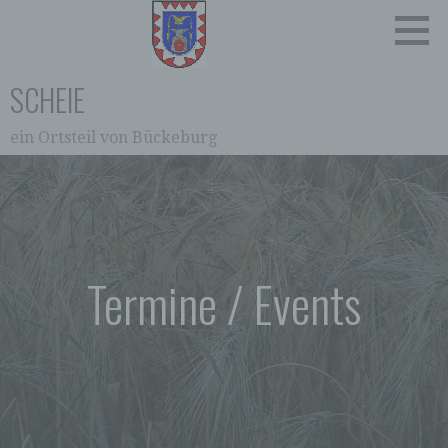
Zum
Inhalt
springen
SCHEIE
ein Ortsteil von Bückeburg
0:00
1:00
2:00
Termine / Events
3:00
4:00