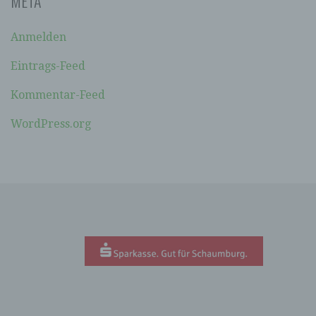
META
soll sowohl für die Öffentlichkeit als auch für
unsere Kunden und Geschäftspartner einfach
lesbar und verständlich sein. Um dies zu
Anmelden
gewährleisten, möchten wir vorab die verwendeten
Begrifflichkeiten erläutern.
Eintrags-Feed
Wir verwenden in dieser Datenschutzerklärung
Kommentar-Feed
unter anderem die folgenden Begriffe:
WordPress.org
A) PERSONENBEZOGENE DATEN
Personenbezogene Daten sind alle
Informationen, die sich auf eine identifizierte
oder identifizierbare natürliche Person (im
Folgenden „betroffene Person") beziehen. Als
identifizierbar wird eine natürliche Person
angesehen, die direkt oder indirekt,
insbesondere mittels Zuordnung zu einer
Kennung wie einem Namen, zu einer
Kennnummer, zu Standortdaten, zu einer
Online-Kennung oder zu einem oder mehreren
besonderen Merkmalen, die Ausdruck der
physischen, physiologischen, genetischen,
psychischen, wirtschaftlichen, kulturellen oder