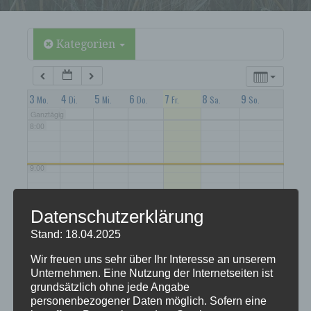
5:00
6:00
Kategorien
7:00
3
4
5
6
7
8
9
Mo.
Di.
Mi.
Do.
Fr.
Sa.
So.
Ganztägig
8:00
9:00
10:00
Datenschutzerklärung
Stand: 18.04.2025
11:00
Wir freuen uns sehr über Ihr Interesse an unserem
Unternehmen. Eine Nutzung der Internetseiten ist
grundsätzlich ohne jede Angabe
12:00
personenbezogener Daten möglich. Sofern eine