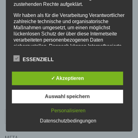
20:00
zustehenden Rechte aufgeklärt.
Wir haben als für die Verarbeitung Verantwortlicher
21:00
zahlreiche technische und organisatorische
Maßnahmen umgesetzt, um einen möglichst
lückenlosen Schutz der über diese Internetseite
22:00
verarbeiteten personenbezogenen Daten
sicherzustellen. Dennoch können Internetbasierte
Datenübertragungen grundsätzlich
23:00
Sicherheitslücken aufweisen, sodass ein absoluter
ESSENZIELL
Schutz nicht gewährleistet werden kann. Aus
diesem Grund steht es jeder betroffenen Person
frei, personenbezogene Daten auch auf
✓ Akzeptieren
alternativen Wegen, beispielsweise telefonisch, an
uns zu übermitteln.
Auswahl speichern
BEGRIFFSBESTIMMUNGEN
Die Datenschutzerklärung beruht auf den
Personalisieren
SUCHEN
Begrifflichkeiten, die durch den Europäischen
NACH:
Datenschutzbedingungen
Richtlinien- und Verordnungsgeber beim Erlass
der Datenschutz-Grundverordnung (DS-GVO)
verwendet wurden. Unsere Datenschutzerklärung