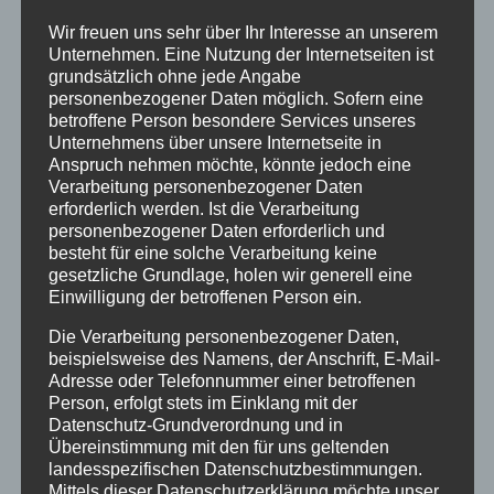
Beitragsnavigation
Freunde →
Wir freuen uns sehr über Ihr Interesse an unserem
Unternehmen. Eine Nutzung der Internetseiten ist
grundsätzlich ohne jede Angabe
personenbezogener Daten möglich. Sofern eine
SCHREIBE EINEN KOMMENTAR
betroffene Person besondere Services unseres
Unternehmens über unsere Internetseite in
Anspruch nehmen möchte, könnte jedoch eine
Deine E-Mail-Adresse wird nicht veröffentlicht.
Verarbeitung personenbezogener Daten
Erforderliche Felder sind mit
*
markiert
erforderlich werden. Ist die Verarbeitung
personenbezogener Daten erforderlich und
KOMMENTAR
*
besteht für eine solche Verarbeitung keine
gesetzliche Grundlage, holen wir generell eine
Einwilligung der betroffenen Person ein.
Die Verarbeitung personenbezogener Daten,
beispielsweise des Namens, der Anschrift, E-Mail-
Adresse oder Telefonnummer einer betroffenen
Person, erfolgt stets im Einklang mit der
Datenschutz-Grundverordnung und in
Übereinstimmung mit den für uns geltenden
landesspezifischen Datenschutzbestimmungen.
NAME
*
Mittels dieser Datenschutzerklärung möchte unser