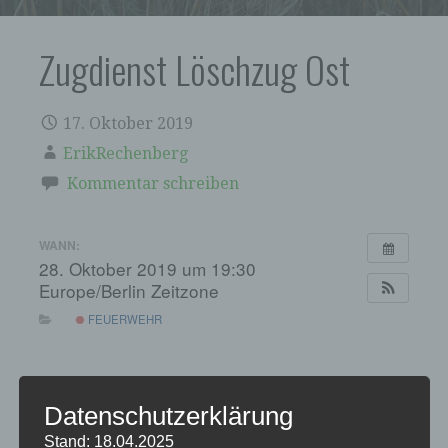
Zugdienst Löschzug Ost
17. Oktober 2019
ErikRechenberg
Kommentar schreiben
WANN:
28. Oktober 2019 um 19:30
Europe/Berlin Zeitzone
FEUERWEHR
Datenschutzerklärung
Stand: 18.04.2025
← TGS Weihnachtsfeier
Silvesterfeier TGS und