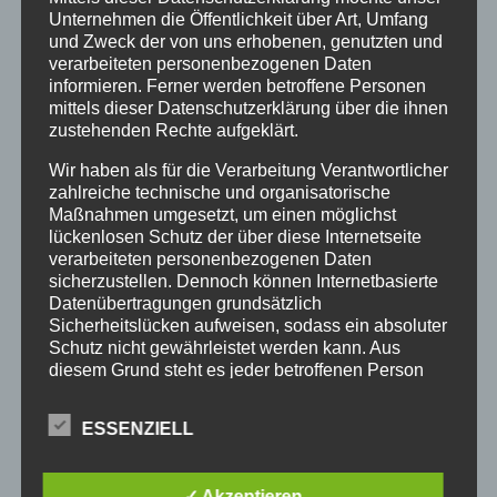
Unternehmen die Öffentlichkeit über Art, Umfang
und Zweck der von uns erhobenen, genutzten und
verarbeiteten personenbezogenen Daten
informieren. Ferner werden betroffene Personen
E-MAIL-ADRESSE
*
mittels dieser Datenschutzerklärung über die ihnen
zustehenden Rechte aufgeklärt.
Wir haben als für die Verarbeitung Verantwortlicher
zahlreiche technische und organisatorische
WEBSITE
Maßnahmen umgesetzt, um einen möglichst
lückenlosen Schutz der über diese Internetseite
verarbeiteten personenbezogenen Daten
sicherzustellen. Dennoch können Internetbasierte
NAME, E-MAIL-ADRESSE UND WEBSITE IN DIESEM BROWSER
Datenübertragungen grundsätzlich
FÜR MEINEN NÄCHSTEN KOMMENTAR SPEICHERN.
Sicherheitslücken aufweisen, sodass ein absoluter
Schutz nicht gewährleistet werden kann. Aus
diesem Grund steht es jeder betroffenen Person
frei, personenbezogene Daten auch auf
alternativen Wegen, beispielsweise telefonisch, an
ESSENZIELL
uns zu übermitteln.
BEGRIFFSBESTIMMUNGEN
✓ Akzeptieren