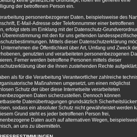
NEN KOMMENTAR
lligung der betroffenen Person ein.
sse wird nicht veröffentlicht.
Erforderliche Felder sind mit
*
erarbeitung personenbezogener Daten, beispielsweise des Na
nschrift, E-Mail-Adresse oder Telefonnummer einer betroffenen
n, erfolgt stets im Einklang mit der Datenschutz-Grundverordnu
n Übereinstimmung mit den für uns geltenden landesspezifisch
schutzbestimmungen. Mittels dieser Datenschutzerklärung mö
 Unternehmen die Öffentlichkeit über Art, Umfang und Zweck de
rhobenen, genutzten und verarbeiteten personenbezogenen Da
mieren. Ferner werden betroffene Personen mittels dieser
schutzerklärung über die ihnen zustehenden Rechte aufgeklärt
aben als für die Verarbeitung Verantwortlicher zahlreiche techn
rganisatorische Maßnahmen umgesetzt, um einen möglichst
nlosen Schutz der über diese Internetseite verarbeiteten
nenbezogenen Daten sicherzustellen. Dennoch können
netbasierte Datenübertragungen grundsätzlich Sicherheitslücke
isen, sodass ein absoluter Schutz nicht gewährleistet werden k
iesem Grund steht es jeder betroffenen Person frei,
nenbezogene Daten auch auf alternativen Wegen, beispielswe
onisch, an uns zu übermitteln.
RIFFSBESTIMMUNGEN