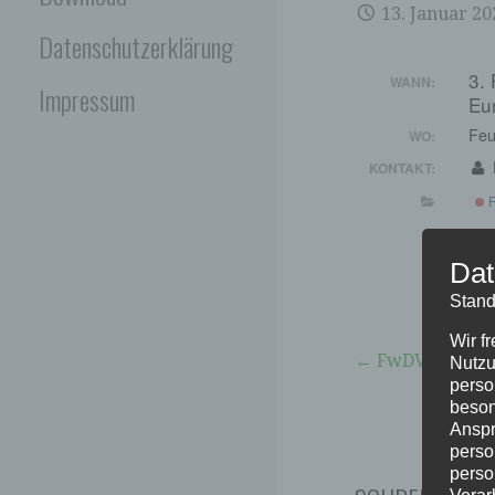
13. Januar 20
Datenschutzerklärung
3.
WANN:
Impressum
Eu
Feu
WO:
KONTAKT:
F
Dat
Stand
Wir f
Beitragsna
← FwDV7 Atems
Nutzu
perso
beson
Anspr
perso
perso
Verar