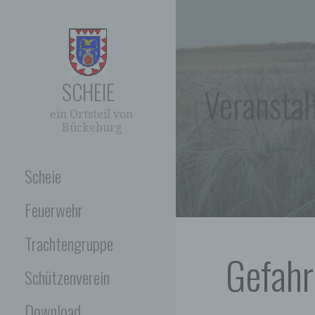
Zum
Inhalt
springen
SCHEIE
Veransta
ein Ortsteil von
Bückeburg
Scheie
Feuerwehr
Trachtengruppe
Gefahr
Schützenverein
Download