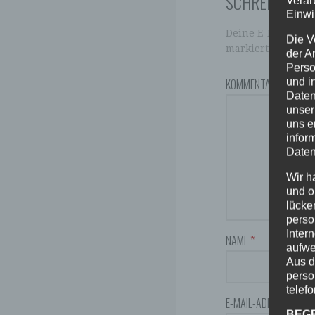
SCHREIBE EI
Einwi
Deine E-Mail-Adre
Die V
markiert
der A
Perso
und i
KOMMENTAR
*
Daten
unser
uns e
infor
Daten
Wir h
und o
lücke
perso
Inter
NAME
*
aufwe
Aus d
perso
telef
E-MAIL-ADRESSE
*
BEG