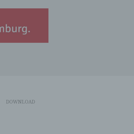
iche
tung
n
 das
r
ng.
DOWNLOAD
g