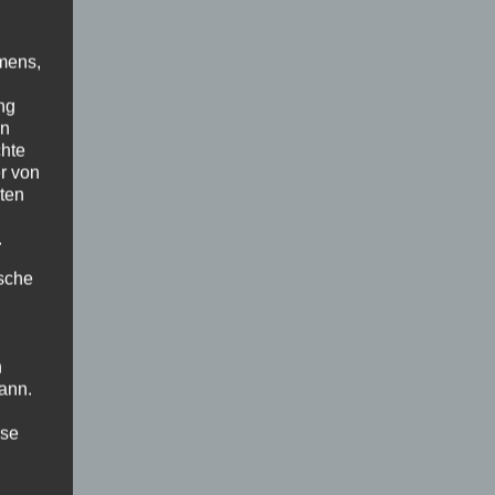
mens,
ng
en
chte
r von
ten
.
ische
n
ann.
ise