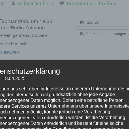
20
ErikRechenberg
Kommentar schreiben
 Februar 2020 um 19:30
Kalender
rope/Berlin Zeitzone
Zum Kalender hinzufügen
erwehrgerätehaus Scheie
Heiko Fernholz
EUERWEHR
enschutzerklärung
: 18.04.2025
reuen uns sehr über Ihr Interesse an unserem Unternehmen. Ein
vigation
chutz
Überprüfung von Fahrzeug, Geräte
ng der Internetseiten ist grundsätzlich ohne jede Angabe
nenbezogener Daten möglich. Sofern eine betroffene Person
pers. Schutzausrüstung
dere Services unseres Unternehmens über unsere Internetseite
uch nehmen möchte, könnte jedoch eine Verarbeitung
nenbezogener Daten erforderlich werden. Ist die Verarbeitung
nenbezogener Daten erforderlich und besteht für eine solche
beitung keine gesetzliche Grundlage, holen wir generell eine