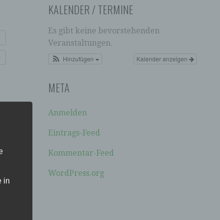
KALENDER / TERMINE
Es gibt keine bevorstehenden
Veranstaltungen.
Hinzufügen
Kalender anzeigen
META
Anmelden
Eintrags-Feed
e
Kommentar-Feed
n,
 →
WordPress.org
 in