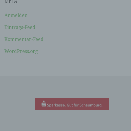
META
soll sowohl für die Öffentlichkeit als auch für
unsere Kunden und Geschäftspartner einfach
lesbar und verständlich sein. Um dies zu
Anmelden
gewährleisten, möchten wir vorab die verwendeten
Begrifflichkeiten erläutern.
Eintrags-Feed
Wir verwenden in dieser Datenschutzerklärung
Kommentar-Feed
unter anderem die folgenden Begriffe:
WordPress.org
A) PERSONENBEZOGENE DATEN
Personenbezogene Daten sind alle
Informationen, die sich auf eine identifizierte
oder identifizierbare natürliche Person (im
Folgenden „betroffene Person") beziehen. Als
identifizierbar wird eine natürliche Person
angesehen, die direkt oder indirekt,
insbesondere mittels Zuordnung zu einer
Kennung wie einem Namen, zu einer
Kennnummer, zu Standortdaten, zu einer
Online-Kennung oder zu einem oder mehreren
besonderen Merkmalen, die Ausdruck der
physischen, physiologischen, genetischen,
psychischen, wirtschaftlichen, kulturellen oder