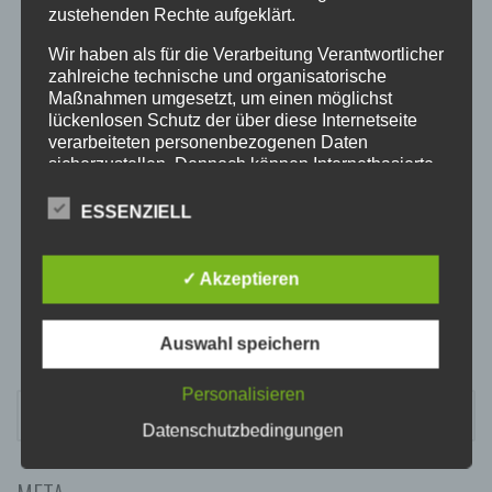
20:00
zustehenden Rechte aufgeklärt.
Wir haben als für die Verarbeitung Verantwortlicher
21:00
zahlreiche technische und organisatorische
Maßnahmen umgesetzt, um einen möglichst
lückenlosen Schutz der über diese Internetseite
22:00
verarbeiteten personenbezogenen Daten
sicherzustellen. Dennoch können Internetbasierte
Datenübertragungen grundsätzlich
23:00
Sicherheitslücken aufweisen, sodass ein absoluter
ESSENZIELL
Schutz nicht gewährleistet werden kann. Aus
diesem Grund steht es jeder betroffenen Person
frei, personenbezogene Daten auch auf
✓ Akzeptieren
alternativen Wegen, beispielsweise telefonisch, an
uns zu übermitteln.
Auswahl speichern
BEGRIFFSBESTIMMUNGEN
Die Datenschutzerklärung beruht auf den
Personalisieren
SUCHEN
Begrifflichkeiten, die durch den Europäischen
NACH:
Datenschutzbedingungen
Richtlinien- und Verordnungsgeber beim Erlass
der Datenschutz-Grundverordnung (DS-GVO)
verwendet wurden. Unsere Datenschutzerklärung