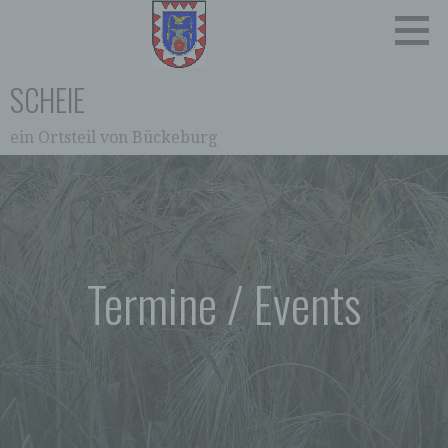
Zum
Inhalt
springen
SCHEIE
ein Ortsteil von Bückeburg
0:00
1:00
2:00
Termine / Events
3:00
4:00