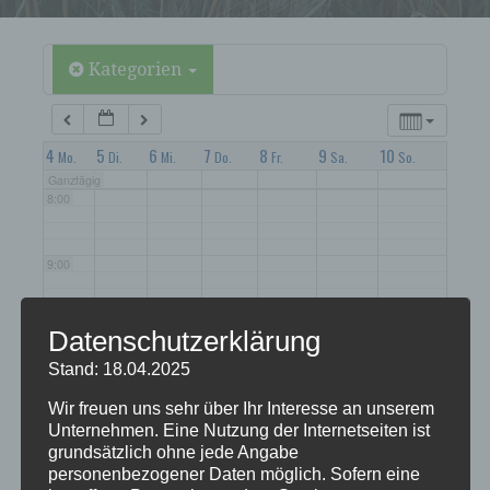
5:00
6:00
Kategorien
7:00
4
5
6
7
8
9
10
Mo.
Di.
Mi.
Do.
Fr.
Sa.
So.
Ganztägig
8:00
9:00
10:00
Datenschutzerklärung
Stand: 18.04.2025
11:00
Wir freuen uns sehr über Ihr Interesse an unserem
Unternehmen. Eine Nutzung der Internetseiten ist
grundsätzlich ohne jede Angabe
12:00
personenbezogener Daten möglich. Sofern eine