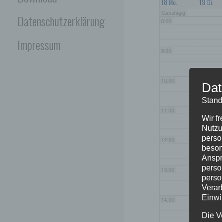
18
19
Mo.
Di.
Ganztägig
Datenschutzerklärung
8:00
Impressum
9:00
10:00
Dat
Stand
11:00
Wir f
Nutzu
perso
12:00
beson
Anspr
perso
13:00
perso
Verar
Einwi
14:00
Die V