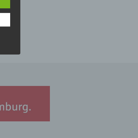
nsere
 Um
e
che
ummer,
rellen
iche