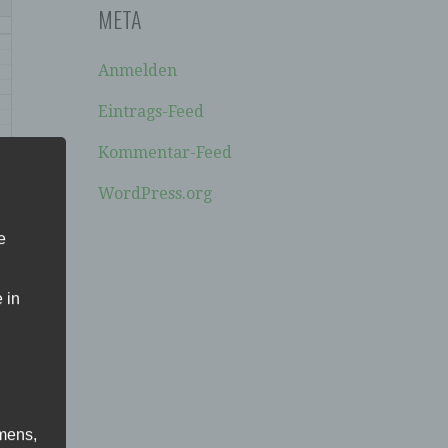
META
Anmelden
Eintrags-Feed
Kommentar-Feed
WordPress.org
e
 in
mens,