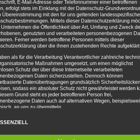
nschrift, E-Mail-Adresse oder Telefonnummer einer betroffenen
n, erfolgt stets im Einklang mit der Datenschutz-Grundverordnu
n Übereinstimmung mit den für uns geltenden landesspezifisch
schutzbestimmungen. Mittels dieser Datenschutzerklärung mö
 Unternehmen die Öffentlichkeit über Art, Umfang und Zweck de
rhobenen, genutzten und verarbeiteten personenbezogenen Da
mieren. Ferner werden betroffene Personen mittels dieser
schutzerklärung über die ihnen zustehenden Rechte aufgeklärt
aben als für die Verarbeitung Verantwortlicher zahlreiche techn
rganisatorische Maßnahmen umgesetzt, um einen möglichst
nlosen Schutz der über diese Internetseite verarbeiteten
nenbezogenen Daten sicherzustellen. Dennoch können
netbasierte Datenübertragungen grundsätzlich Sicherheitslücke
isen, sodass ein absoluter Schutz nicht gewährleistet werden k
iesem Grund steht es jeder betroffenen Person frei,
nenbezogene Daten auch auf alternativen Wegen, beispielswe
onisch, an uns zu übermitteln.
RIFFSBESTIMMUNGEN
SSENZIELL
atenschutzerklärung beruht auf den Begrifflichkeiten, die durch
äischen Richtlinien- und Verordnungsgeber beim Erlass der
schutz-Grundverordnung (DS-GVO) verwendet wurden. Unser