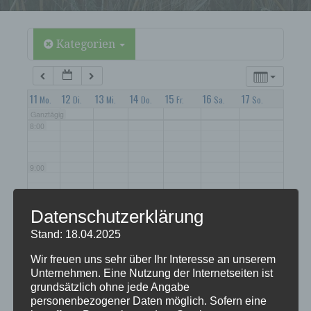
5:00
6:00
Kategorien
7:00
11
12
13
14
15
16
17
Mo.
Di.
Mi.
Do.
Fr.
Sa.
So.
Ganztägig
8:00
9:00
10:00
Datenschutzerklärung
Stand: 18.04.2025
11:00
Wir freuen uns sehr über Ihr Interesse an unserem
Unternehmen. Eine Nutzung der Internetseiten ist
grundsätzlich ohne jede Angabe
12:00
personenbezogener Daten möglich. Sofern eine