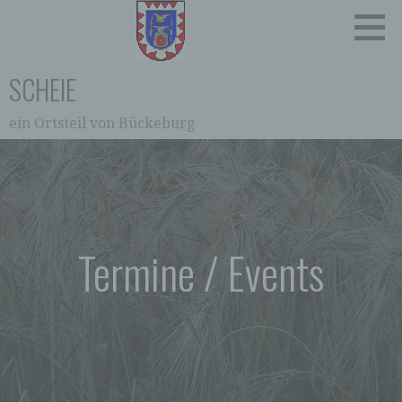
Zum
Inhalt
springen
SCHEIE
ein Ortsteil von Bückeburg
0:00
1:00
2:00
Termine / Events
3:00
4:00