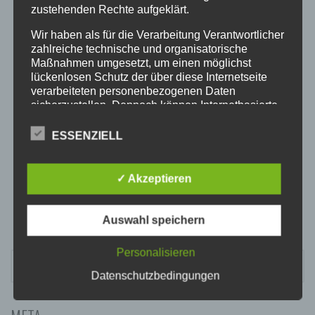
20:00
zustehenden Rechte aufgeklärt.
Wir haben als für die Verarbeitung Verantwortlicher
21:00
zahlreiche technische und organisatorische
Maßnahmen umgesetzt, um einen möglichst
lückenlosen Schutz der über diese Internetseite
22:00
verarbeiteten personenbezogenen Daten
sicherzustellen. Dennoch können Internetbasierte
Datenübertragungen grundsätzlich
23:00
Sicherheitslücken aufweisen, sodass ein absoluter
ESSENZIELL
Schutz nicht gewährleistet werden kann. Aus
diesem Grund steht es jeder betroffenen Person
frei, personenbezogene Daten auch auf
✓ Akzeptieren
alternativen Wegen, beispielsweise telefonisch, an
uns zu übermitteln.
Auswahl speichern
BEGRIFFSBESTIMMUNGEN
Die Datenschutzerklärung beruht auf den
Personalisieren
SUCHEN
Begrifflichkeiten, die durch den Europäischen
NACH:
Datenschutzbedingungen
Richtlinien- und Verordnungsgeber beim Erlass
der Datenschutz-Grundverordnung (DS-GVO)
verwendet wurden. Unsere Datenschutzerklärung