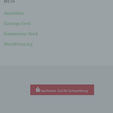
META
soll sowohl für die Öffentlichkeit als auch für
unsere Kunden und Geschäftspartner einfach
lesbar und verständlich sein. Um dies zu
Anmelden
gewährleisten, möchten wir vorab die verwendeten
Begrifflichkeiten erläutern.
Eintrags-Feed
Wir verwenden in dieser Datenschutzerklärung
Kommentar-Feed
unter anderem die folgenden Begriffe:
WordPress.org
A) PERSONENBEZOGENE DATEN
Personenbezogene Daten sind alle
Informationen, die sich auf eine identifizierte
oder identifizierbare natürliche Person (im
Folgenden „betroffene Person") beziehen. Als
identifizierbar wird eine natürliche Person
angesehen, die direkt oder indirekt,
insbesondere mittels Zuordnung zu einer
Kennung wie einem Namen, zu einer
Kennnummer, zu Standortdaten, zu einer
Online-Kennung oder zu einem oder mehreren
besonderen Merkmalen, die Ausdruck der
physischen, physiologischen, genetischen,
psychischen, wirtschaftlichen, kulturellen oder