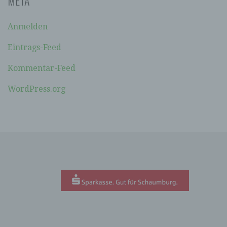
META
soll sowohl für die Öffentlichkeit als auch für
unsere Kunden und Geschäftspartner einfach
lesbar und verständlich sein. Um dies zu
Anmelden
gewährleisten, möchten wir vorab die verwendeten
Begrifflichkeiten erläutern.
Eintrags-Feed
Wir verwenden in dieser Datenschutzerklärung
Kommentar-Feed
unter anderem die folgenden Begriffe:
WordPress.org
A) PERSONENBEZOGENE DATEN
Personenbezogene Daten sind alle
Informationen, die sich auf eine identifizierte
oder identifizierbare natürliche Person (im
Folgenden „betroffene Person") beziehen. Als
identifizierbar wird eine natürliche Person
angesehen, die direkt oder indirekt,
insbesondere mittels Zuordnung zu einer
Kennung wie einem Namen, zu einer
Kennnummer, zu Standortdaten, zu einer
Online-Kennung oder zu einem oder mehreren
besonderen Merkmalen, die Ausdruck der
physischen, physiologischen, genetischen,
psychischen, wirtschaftlichen, kulturellen oder