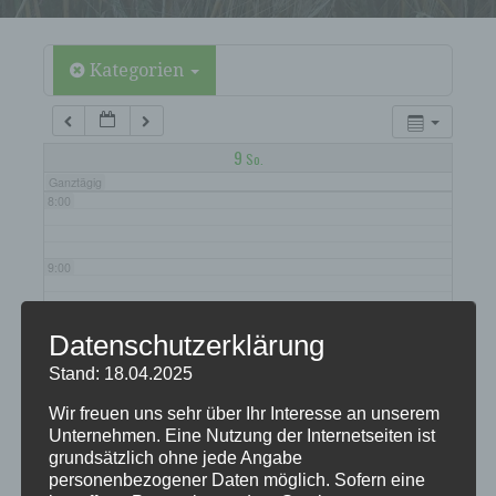
5:00
6:00
Kategorien
7:00
9
So.
Ganztägig
8:00
9:00
10:00
Datenschutzerklärung
Stand: 18.04.2025
11:00
Wir freuen uns sehr über Ihr Interesse an unserem
Unternehmen. Eine Nutzung der Internetseiten ist
grundsätzlich ohne jede Angabe
12:00
personenbezogener Daten möglich. Sofern eine