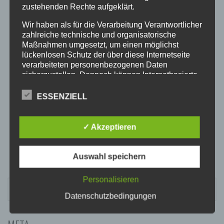
20:00
zustehenden Rechte aufgeklärt.
Wir haben als für die Verarbeitung Verantwortlicher
21:00
zahlreiche technische und organisatorische
Maßnahmen umgesetzt, um einen möglichst
lückenlosen Schutz der über diese Internetseite
22:00
verarbeiteten personenbezogenen Daten
sicherzustellen. Dennoch können Internetbasierte
Datenübertragungen grundsätzlich
23:00
Sicherheitslücken aufweisen, sodass ein absoluter
ESSENZIELL
Schutz nicht gewährleistet werden kann. Aus
diesem Grund steht es jeder betroffenen Person
frei, personenbezogene Daten auch auf
✓ Akzeptieren
alternativen Wegen, beispielsweise telefonisch, an
uns zu übermitteln.
Auswahl speichern
BEGRIFFSBESTIMMUNGEN
Die Datenschutzerklärung beruht auf den
Personalisieren
SUCHEN
Begrifflichkeiten, die durch den Europäischen
NACH:
Datenschutzbedingungen
Richtlinien- und Verordnungsgeber beim Erlass
der Datenschutz-Grundverordnung (DS-GVO)
verwendet wurden. Unsere Datenschutzerklärung