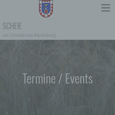
Zum
Inhalt
springen
SCHEIE
ein Ortsteil von Bückeburg
0:00
1:00
2:00
Termine / Events
3:00
4:00