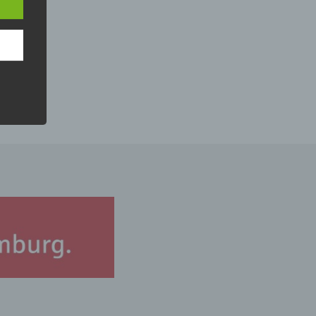
nsere
 Um
e
che
ummer,
rellen
iche