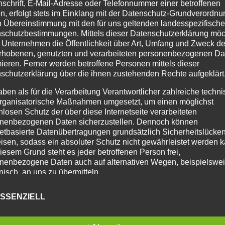
nschrift, E-Mail-Adresse oder Telefonnummer einer betroffenen
n, erfolgt stets im Einklang mit der Datenschutz-Grundverordnu
n Übereinstimmung mit den für uns geltenden landesspezifisch
schutzbestimmungen. Mittels dieser Datenschutzerklärung mö
 Unternehmen die Öffentlichkeit über Art, Umfang und Zweck de
rhobenen, genutzten und verarbeiteten personenbezogenen Da
mieren. Ferner werden betroffene Personen mittels dieser
schutzerklärung über die ihnen zustehenden Rechte aufgeklärt
aben als für die Verarbeitung Verantwortlicher zahlreiche techn
rganisatorische Maßnahmen umgesetzt, um einen möglichst
nlosen Schutz der über diese Internetseite verarbeiteten
nenbezogenen Daten sicherzustellen. Dennoch können
netbasierte Datenübertragungen grundsätzlich Sicherheitslücke
isen, sodass ein absoluter Schutz nicht gewährleistet werden k
iesem Grund steht es jeder betroffenen Person frei,
nenbezogene Daten auch auf alternativen Wegen, beispielswe
onisch, an uns zu übermitteln.
RIFFSBESTIMMUNGEN
SSENZIELL
atenschutzerklärung beruht auf den Begrifflichkeiten, die durch
äischen Richtlinien- und Verordnungsgeber beim Erlass der
schutz-Grundverordnung (DS-GVO) verwendet wurden. Unser