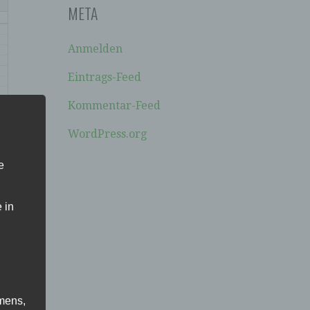
META
Anmelden
Eintrags-Feed
Kommentar-Feed
WordPress.org
e
 in
mens,