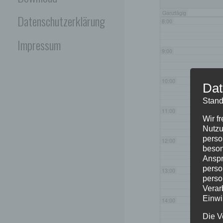
Ganztägig
Datenschutzerklärung
8:00
Impressum
9:00
10:00
Dat
Stand
11:00
Wir f
Nutzu
perso
12:00
beson
Anspr
perso
13:00
perso
Verar
Einwi
14:00
Die V