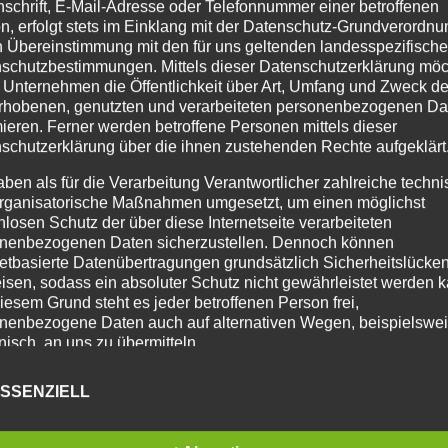
nschrift, E-Mail-Adresse oder Telefonnummer einer betroffenen
n, erfolgt stets im Einklang mit der Datenschutz-Grundverordnu
n Übereinstimmung mit den für uns geltenden landesspezifisch
schutzbestimmungen. Mittels dieser Datenschutzerklärung mö
 Unternehmen die Öffentlichkeit über Art, Umfang und Zweck de
rhobenen, genutzten und verarbeiteten personenbezogenen Da
mieren. Ferner werden betroffene Personen mittels dieser
schutzerklärung über die ihnen zustehenden Rechte aufgeklärt
aben als für die Verarbeitung Verantwortlicher zahlreiche techn
rganisatorische Maßnahmen umgesetzt, um einen möglichst
nlosen Schutz der über diese Internetseite verarbeiteten
nenbezogenen Daten sicherzustellen. Dennoch können
netbasierte Datenübertragungen grundsätzlich Sicherheitslücke
isen, sodass ein absoluter Schutz nicht gewährleistet werden k
iesem Grund steht es jeder betroffenen Person frei,
nenbezogene Daten auch auf alternativen Wegen, beispielswe
onisch, an uns zu übermitteln.
RIFFSBESTIMMUNGEN
SSENZIELL
atenschutzerklärung beruht auf den Begrifflichkeiten, die durch
äischen Richtlinien- und Verordnungsgeber beim Erlass der
schutz-Grundverordnung (DS-GVO) verwendet wurden. Unser