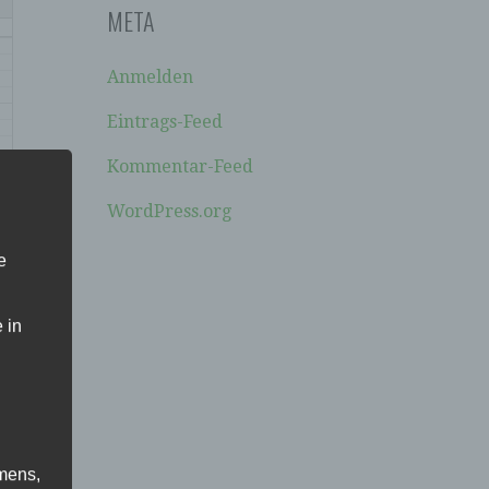
META
Anmelden
Eintrags-Feed
Kommentar-Feed
WordPress.org
e
 in
mens,