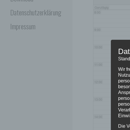
Ganztägig
Datenschutzerklärung
8:00
Impressum
9:00
10:00
Dat
Stand
11:00
Wir f
Nutzu
perso
12:00
beson
Anspr
perso
13:00
perso
Verar
Einwi
14:00
Die V