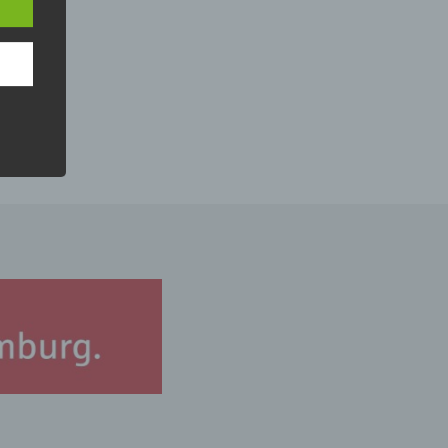
nsere
 Um
e
che
ummer,
rellen
iche