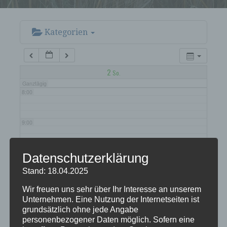
5:00
6:00
Kategorien
7:00
2
So.
Ganztägig
8:00
9:00
10:00
Datenschutzerklärung
Stand: 18.04.2025
11:00
Wir freuen uns sehr über Ihr Interesse an unserem
Unternehmen. Eine Nutzung der Internetseiten ist
grundsätzlich ohne jede Angabe
12:00
personenbezogener Daten möglich. Sofern eine