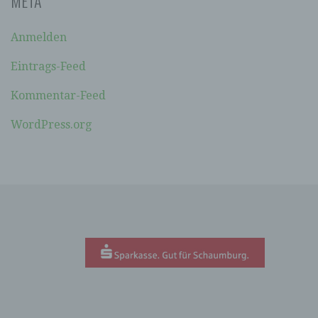
META
soll sowohl für die Öffentlichkeit als auch für
unsere Kunden und Geschäftspartner einfach
lesbar und verständlich sein. Um dies zu
Anmelden
gewährleisten, möchten wir vorab die verwendeten
Begrifflichkeiten erläutern.
Eintrags-Feed
Wir verwenden in dieser Datenschutzerklärung
Kommentar-Feed
unter anderem die folgenden Begriffe:
WordPress.org
A) PERSONENBEZOGENE DATEN
Personenbezogene Daten sind alle
Informationen, die sich auf eine identifizierte
oder identifizierbare natürliche Person (im
Folgenden „betroffene Person") beziehen. Als
identifizierbar wird eine natürliche Person
angesehen, die direkt oder indirekt,
insbesondere mittels Zuordnung zu einer
Kennung wie einem Namen, zu einer
Kennnummer, zu Standortdaten, zu einer
Online-Kennung oder zu einem oder mehreren
besonderen Merkmalen, die Ausdruck der
physischen, physiologischen, genetischen,
psychischen, wirtschaftlichen, kulturellen oder