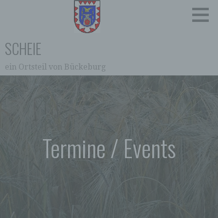
Zum
Inhalt
springen
SCHEIE
ein Ortsteil von Bückeburg
0:00
1:00
2:00
Termine / Events
3:00
4:00