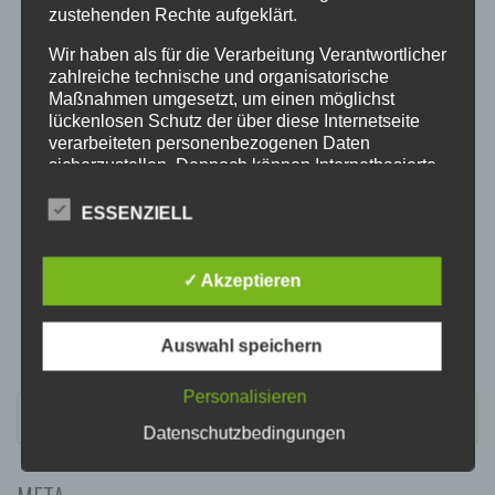
20:00
zustehenden Rechte aufgeklärt.
Wir haben als für die Verarbeitung Verantwortlicher
21:00
zahlreiche technische und organisatorische
Maßnahmen umgesetzt, um einen möglichst
lückenlosen Schutz der über diese Internetseite
22:00
verarbeiteten personenbezogenen Daten
sicherzustellen. Dennoch können Internetbasierte
Datenübertragungen grundsätzlich
23:00
Sicherheitslücken aufweisen, sodass ein absoluter
ESSENZIELL
Schutz nicht gewährleistet werden kann. Aus
diesem Grund steht es jeder betroffenen Person
frei, personenbezogene Daten auch auf
✓ Akzeptieren
alternativen Wegen, beispielsweise telefonisch, an
uns zu übermitteln.
Auswahl speichern
BEGRIFFSBESTIMMUNGEN
Die Datenschutzerklärung beruht auf den
Personalisieren
SUCHEN
Begrifflichkeiten, die durch den Europäischen
NACH:
Datenschutzbedingungen
Richtlinien- und Verordnungsgeber beim Erlass
der Datenschutz-Grundverordnung (DS-GVO)
verwendet wurden. Unsere Datenschutzerklärung