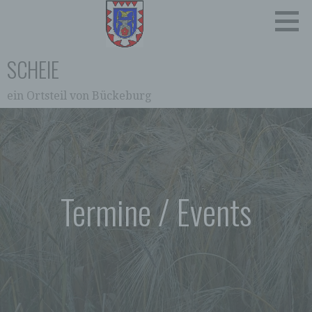
Zum
Inhalt
springen
SCHEIE
ein Ortsteil von Bückeburg
0:00
1:00
2:00
Termine / Events
3:00
4:00