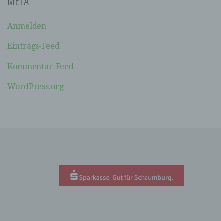
META
soll sowohl für die Öffentlichkeit als auch für
unsere Kunden und Geschäftspartner einfach
lesbar und verständlich sein. Um dies zu
Anmelden
gewährleisten, möchten wir vorab die verwendeten
Begrifflichkeiten erläutern.
Eintrags-Feed
Wir verwenden in dieser Datenschutzerklärung
Kommentar-Feed
unter anderem die folgenden Begriffe:
WordPress.org
A) PERSONENBEZOGENE DATEN
Personenbezogene Daten sind alle
Informationen, die sich auf eine identifizierte
oder identifizierbare natürliche Person (im
Folgenden „betroffene Person") beziehen. Als
identifizierbar wird eine natürliche Person
angesehen, die direkt oder indirekt,
insbesondere mittels Zuordnung zu einer
Kennung wie einem Namen, zu einer
Kennnummer, zu Standortdaten, zu einer
Online-Kennung oder zu einem oder mehreren
besonderen Merkmalen, die Ausdruck der
physischen, physiologischen, genetischen,
psychischen, wirtschaftlichen, kulturellen oder