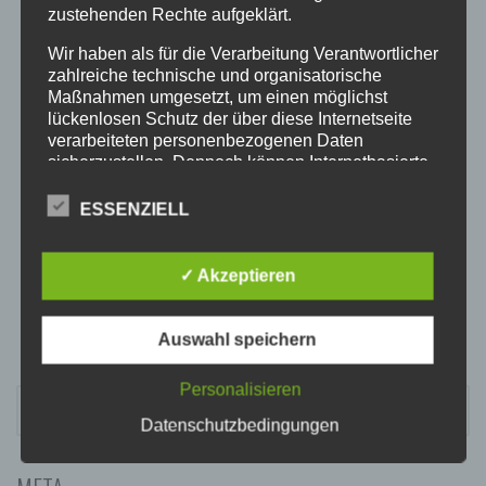
20:00
zustehenden Rechte aufgeklärt.
Wir haben als für die Verarbeitung Verantwortlicher
21:00
zahlreiche technische und organisatorische
Maßnahmen umgesetzt, um einen möglichst
lückenlosen Schutz der über diese Internetseite
22:00
verarbeiteten personenbezogenen Daten
sicherzustellen. Dennoch können Internetbasierte
Datenübertragungen grundsätzlich
23:00
Sicherheitslücken aufweisen, sodass ein absoluter
ESSENZIELL
Schutz nicht gewährleistet werden kann. Aus
diesem Grund steht es jeder betroffenen Person
frei, personenbezogene Daten auch auf
✓ Akzeptieren
alternativen Wegen, beispielsweise telefonisch, an
uns zu übermitteln.
Auswahl speichern
BEGRIFFSBESTIMMUNGEN
Die Datenschutzerklärung beruht auf den
Personalisieren
SUCHEN
Begrifflichkeiten, die durch den Europäischen
NACH:
Datenschutzbedingungen
Richtlinien- und Verordnungsgeber beim Erlass
der Datenschutz-Grundverordnung (DS-GVO)
verwendet wurden. Unsere Datenschutzerklärung