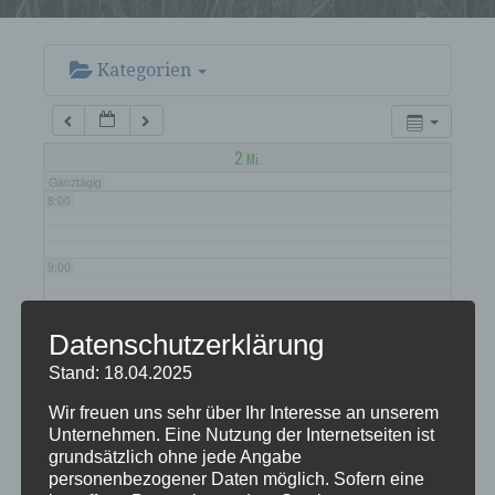
5:00
6:00
Kategorien
7:00
2
Mi.
Ganztägig
8:00
9:00
10:00
Datenschutzerklärung
Stand: 18.04.2025
11:00
Wir freuen uns sehr über Ihr Interesse an unserem
Unternehmen. Eine Nutzung der Internetseiten ist
grundsätzlich ohne jede Angabe
12:00
personenbezogener Daten möglich. Sofern eine