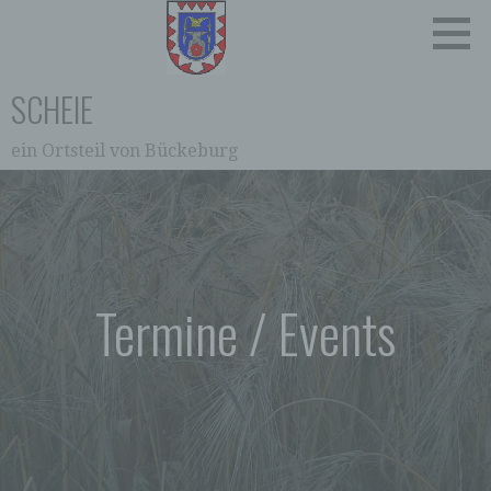
Zum
Inhalt
springen
SCHEIE
ein Ortsteil von Bückeburg
0:00
1:00
2:00
Termine / Events
3:00
4:00