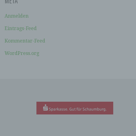
META
soll sowohl für die Öffentlichkeit als auch für
unsere Kunden und Geschäftspartner einfach
lesbar und verständlich sein. Um dies zu
Anmelden
gewährleisten, möchten wir vorab die verwendeten
Begrifflichkeiten erläutern.
Eintrags-Feed
Wir verwenden in dieser Datenschutzerklärung
Kommentar-Feed
unter anderem die folgenden Begriffe:
WordPress.org
A) PERSONENBEZOGENE DATEN
Personenbezogene Daten sind alle
Informationen, die sich auf eine identifizierte
oder identifizierbare natürliche Person (im
Folgenden „betroffene Person") beziehen. Als
identifizierbar wird eine natürliche Person
angesehen, die direkt oder indirekt,
insbesondere mittels Zuordnung zu einer
Kennung wie einem Namen, zu einer
Kennnummer, zu Standortdaten, zu einer
Online-Kennung oder zu einem oder mehreren
besonderen Merkmalen, die Ausdruck der
physischen, physiologischen, genetischen,
psychischen, wirtschaftlichen, kulturellen oder