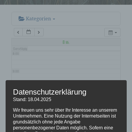
5:00
6:00
Kategorien
7:00
8
Mi.
Ganztägig
8:00
9:00
10:00
Datenschutzerklärung
Stand: 18.04.2025
11:00
Wir freuen uns sehr über Ihr Interesse an unserem
Unternehmen. Eine Nutzung der Internetseiten ist
grundsätzlich ohne jede Angabe
12:00
personenbezogener Daten möglich. Sofern eine