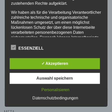
20:00
zustehenden Rechte aufgeklärt.
Wir haben als für die Verarbeitung Verantwortlicher
21:00
zahlreiche technische und organisatorische
Maßnahmen umgesetzt, um einen möglichst
lückenlosen Schutz der über diese Internetseite
22:00
verarbeiteten personenbezogenen Daten
sicherzustellen. Dennoch können Internetbasierte
Datenübertragungen grundsätzlich
23:00
Sicherheitslücken aufweisen, sodass ein absoluter
ESSENZIELL
Schutz nicht gewährleistet werden kann. Aus
diesem Grund steht es jeder betroffenen Person
frei, personenbezogene Daten auch auf
✓ Akzeptieren
alternativen Wegen, beispielsweise telefonisch, an
uns zu übermitteln.
Auswahl speichern
BEGRIFFSBESTIMMUNGEN
Die Datenschutzerklärung beruht auf den
Personalisieren
SUCHEN
Begrifflichkeiten, die durch den Europäischen
NACH:
Datenschutzbedingungen
Richtlinien- und Verordnungsgeber beim Erlass
der Datenschutz-Grundverordnung (DS-GVO)
verwendet wurden. Unsere Datenschutzerklärung