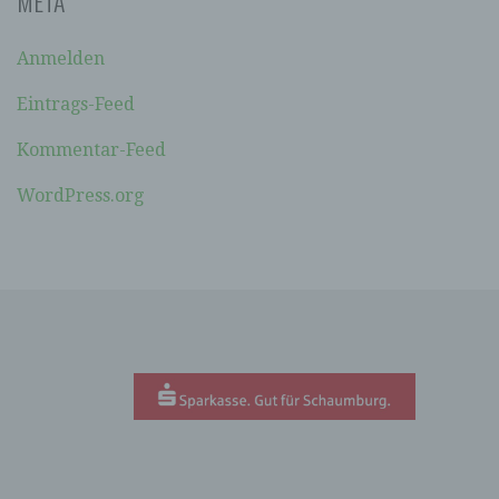
META
soll sowohl für die Öffentlichkeit als auch für
unsere Kunden und Geschäftspartner einfach
lesbar und verständlich sein. Um dies zu
Anmelden
gewährleisten, möchten wir vorab die verwendeten
Begrifflichkeiten erläutern.
Eintrags-Feed
Wir verwenden in dieser Datenschutzerklärung
Kommentar-Feed
unter anderem die folgenden Begriffe:
WordPress.org
A) PERSONENBEZOGENE DATEN
Personenbezogene Daten sind alle
Informationen, die sich auf eine identifizierte
oder identifizierbare natürliche Person (im
Folgenden „betroffene Person") beziehen. Als
identifizierbar wird eine natürliche Person
angesehen, die direkt oder indirekt,
insbesondere mittels Zuordnung zu einer
Kennung wie einem Namen, zu einer
Kennnummer, zu Standortdaten, zu einer
Online-Kennung oder zu einem oder mehreren
besonderen Merkmalen, die Ausdruck der
physischen, physiologischen, genetischen,
psychischen, wirtschaftlichen, kulturellen oder