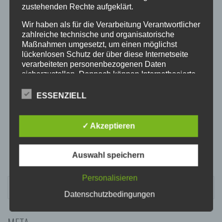
20:00
zustehenden Rechte aufgeklärt.
Wir haben als für die Verarbeitung Verantwortlicher
21:00
zahlreiche technische und organisatorische
Maßnahmen umgesetzt, um einen möglichst
lückenlosen Schutz der über diese Internetseite
22:00
verarbeiteten personenbezogenen Daten
sicherzustellen. Dennoch können Internetbasierte
Datenübertragungen grundsätzlich
23:00
Sicherheitslücken aufweisen, sodass ein absoluter
ESSENZIELL
Schutz nicht gewährleistet werden kann. Aus
diesem Grund steht es jeder betroffenen Person
frei, personenbezogene Daten auch auf
✓ Akzeptieren
alternativen Wegen, beispielsweise telefonisch, an
uns zu übermitteln.
Auswahl speichern
BEGRIFFSBESTIMMUNGEN
Die Datenschutzerklärung beruht auf den
Personalisieren
SUCHEN
Begrifflichkeiten, die durch den Europäischen
NACH:
Datenschutzbedingungen
Richtlinien- und Verordnungsgeber beim Erlass
der Datenschutz-Grundverordnung (DS-GVO)
verwendet wurden. Unsere Datenschutzerklärung