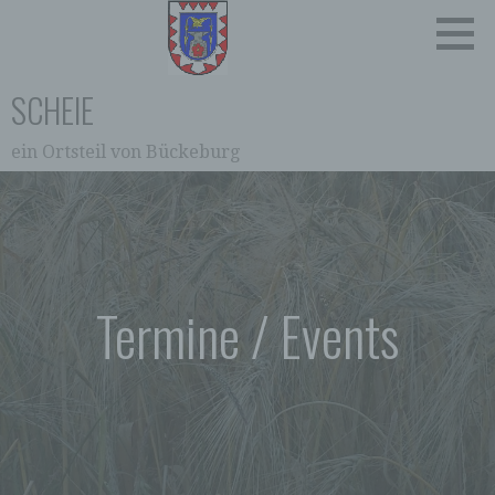
Zum
Inhalt
springen
SCHEIE
ein Ortsteil von Bückeburg
0:00
1:00
2:00
Termine / Events
3:00
4:00