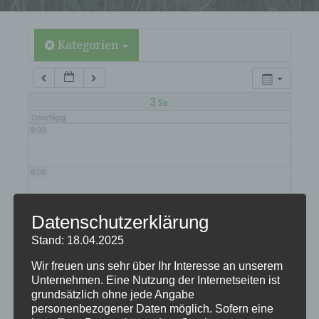
5:00
6:00
Kategorien
7:00
3
So.
Ganztägig
8:00
9:00
10:00
Datenschutzerklärung
Stand: 18.04.2025
11:00
Wir freuen uns sehr über Ihr Interesse an unserem
Unternehmen. Eine Nutzung der Internetseiten ist
grundsätzlich ohne jede Angabe
12:00
personenbezogener Daten möglich. Sofern eine