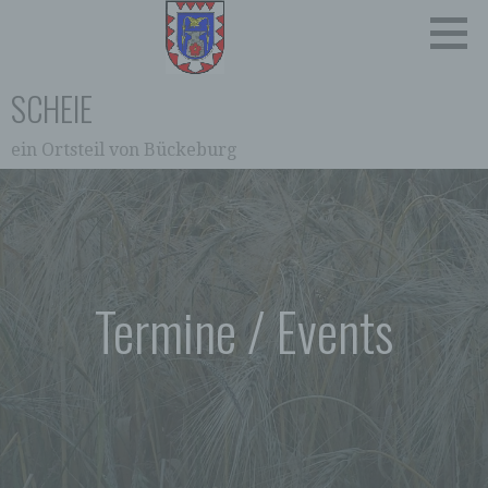
Zum
Inhalt
springen
SCHEIE
ein Ortsteil von Bückeburg
0:00
1:00
2:00
Termine / Events
3:00
4:00