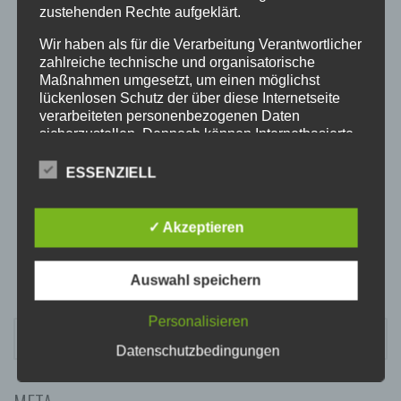
20:00
zustehenden Rechte aufgeklärt.
Wir haben als für die Verarbeitung Verantwortlicher
21:00
zahlreiche technische und organisatorische
Maßnahmen umgesetzt, um einen möglichst
lückenlosen Schutz der über diese Internetseite
22:00
verarbeiteten personenbezogenen Daten
sicherzustellen. Dennoch können Internetbasierte
Datenübertragungen grundsätzlich
23:00
Sicherheitslücken aufweisen, sodass ein absoluter
ESSENZIELL
Schutz nicht gewährleistet werden kann. Aus
diesem Grund steht es jeder betroffenen Person
frei, personenbezogene Daten auch auf
✓ Akzeptieren
alternativen Wegen, beispielsweise telefonisch, an
uns zu übermitteln.
Auswahl speichern
BEGRIFFSBESTIMMUNGEN
Die Datenschutzerklärung beruht auf den
Personalisieren
SUCHEN
Begrifflichkeiten, die durch den Europäischen
NACH:
Datenschutzbedingungen
Richtlinien- und Verordnungsgeber beim Erlass
der Datenschutz-Grundverordnung (DS-GVO)
verwendet wurden. Unsere Datenschutzerklärung