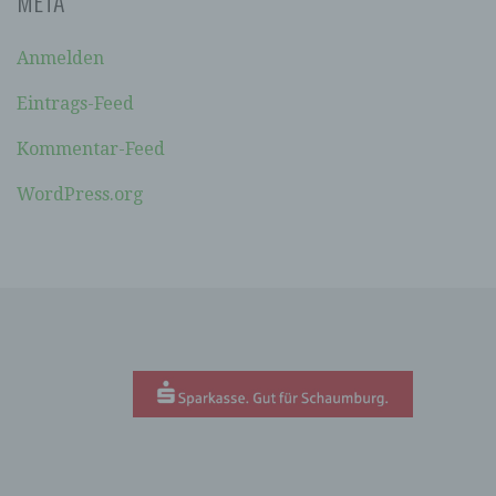
META
soll sowohl für die Öffentlichkeit als auch für
unsere Kunden und Geschäftspartner einfach
lesbar und verständlich sein. Um dies zu
Anmelden
gewährleisten, möchten wir vorab die verwendeten
Begrifflichkeiten erläutern.
Eintrags-Feed
Wir verwenden in dieser Datenschutzerklärung
Kommentar-Feed
unter anderem die folgenden Begriffe:
WordPress.org
A) PERSONENBEZOGENE DATEN
Personenbezogene Daten sind alle
Informationen, die sich auf eine identifizierte
oder identifizierbare natürliche Person (im
Folgenden „betroffene Person") beziehen. Als
identifizierbar wird eine natürliche Person
angesehen, die direkt oder indirekt,
insbesondere mittels Zuordnung zu einer
Kennung wie einem Namen, zu einer
Kennnummer, zu Standortdaten, zu einer
Online-Kennung oder zu einem oder mehreren
besonderen Merkmalen, die Ausdruck der
physischen, physiologischen, genetischen,
psychischen, wirtschaftlichen, kulturellen oder