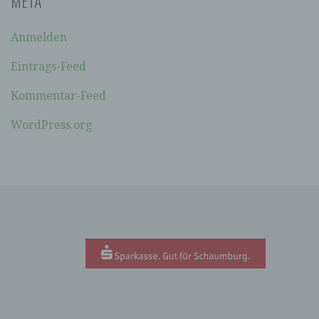
META
soll sowohl für die Öffentlichkeit als auch für
unsere Kunden und Geschäftspartner einfach
lesbar und verständlich sein. Um dies zu
Anmelden
gewährleisten, möchten wir vorab die verwendeten
Begrifflichkeiten erläutern.
Eintrags-Feed
Wir verwenden in dieser Datenschutzerklärung
Kommentar-Feed
unter anderem die folgenden Begriffe:
WordPress.org
A) PERSONENBEZOGENE DATEN
Personenbezogene Daten sind alle
Informationen, die sich auf eine identifizierte
oder identifizierbare natürliche Person (im
Folgenden „betroffene Person") beziehen. Als
identifizierbar wird eine natürliche Person
angesehen, die direkt oder indirekt,
insbesondere mittels Zuordnung zu einer
Kennung wie einem Namen, zu einer
Kennnummer, zu Standortdaten, zu einer
Online-Kennung oder zu einem oder mehreren
besonderen Merkmalen, die Ausdruck der
physischen, physiologischen, genetischen,
psychischen, wirtschaftlichen, kulturellen oder