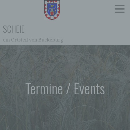
Zum
Inhalt
springen
SCHEIE
ein Ortsteil von Bückeburg
0:00
1:00
2:00
Termine / Events
3:00
4:00