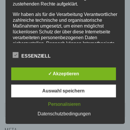
20:00
zustehenden Rechte aufgeklärt.
Wir haben als für die Verarbeitung Verantwortlicher
21:00
zahlreiche technische und organisatorische
Maßnahmen umgesetzt, um einen möglichst
lückenlosen Schutz der über diese Internetseite
22:00
verarbeiteten personenbezogenen Daten
sicherzustellen. Dennoch können Internetbasierte
Datenübertragungen grundsätzlich
23:00
Sicherheitslücken aufweisen, sodass ein absoluter
ESSENZIELL
Schutz nicht gewährleistet werden kann. Aus
diesem Grund steht es jeder betroffenen Person
frei, personenbezogene Daten auch auf
✓ Akzeptieren
alternativen Wegen, beispielsweise telefonisch, an
uns zu übermitteln.
Auswahl speichern
BEGRIFFSBESTIMMUNGEN
Die Datenschutzerklärung beruht auf den
Personalisieren
SUCHEN
Begrifflichkeiten, die durch den Europäischen
NACH:
Datenschutzbedingungen
Richtlinien- und Verordnungsgeber beim Erlass
der Datenschutz-Grundverordnung (DS-GVO)
verwendet wurden. Unsere Datenschutzerklärung