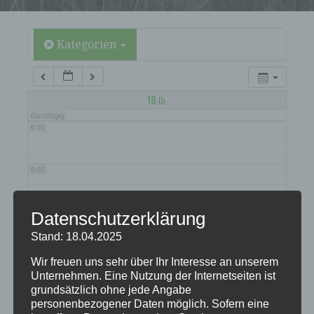
5:00
6:00
Kategorien
7:00
18
Di.
Ganztägig
8:00
9:00
10:00
Datenschutzerklärung
Stand: 18.04.2025
11:00
Wir freuen uns sehr über Ihr Interesse an unserem
Unternehmen. Eine Nutzung der Internetseiten ist
grundsätzlich ohne jede Angabe
12:00
personenbezogener Daten möglich. Sofern eine