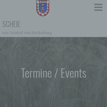
Zum
Inhalt
springen
SCHEIE
ein Ortsteil von Bückeburg
0:00
1:00
2:00
Termine / Events
3:00
4:00