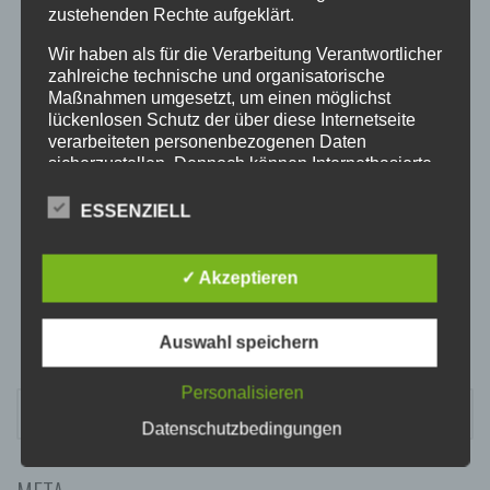
20:00
zustehenden Rechte aufgeklärt.
Wir haben als für die Verarbeitung Verantwortlicher
21:00
zahlreiche technische und organisatorische
Maßnahmen umgesetzt, um einen möglichst
lückenlosen Schutz der über diese Internetseite
22:00
verarbeiteten personenbezogenen Daten
sicherzustellen. Dennoch können Internetbasierte
Datenübertragungen grundsätzlich
23:00
Sicherheitslücken aufweisen, sodass ein absoluter
ESSENZIELL
Schutz nicht gewährleistet werden kann. Aus
diesem Grund steht es jeder betroffenen Person
frei, personenbezogene Daten auch auf
✓ Akzeptieren
alternativen Wegen, beispielsweise telefonisch, an
uns zu übermitteln.
Auswahl speichern
BEGRIFFSBESTIMMUNGEN
Die Datenschutzerklärung beruht auf den
Personalisieren
SUCHEN
Begrifflichkeiten, die durch den Europäischen
NACH:
Datenschutzbedingungen
Richtlinien- und Verordnungsgeber beim Erlass
der Datenschutz-Grundverordnung (DS-GVO)
verwendet wurden. Unsere Datenschutzerklärung