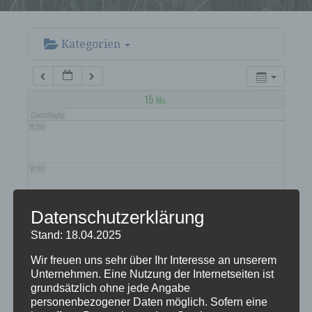
5:00
6:00
Kategorien
7:00
15
Mo.
Ganztägig
8:00
9:00
10:00
Datenschutzerklärung
Stand: 18.04.2025
11:00
Wir freuen uns sehr über Ihr Interesse an unserem
Unternehmen. Eine Nutzung der Internetseiten ist
grundsätzlich ohne jede Angabe
12:00
personenbezogener Daten möglich. Sofern eine