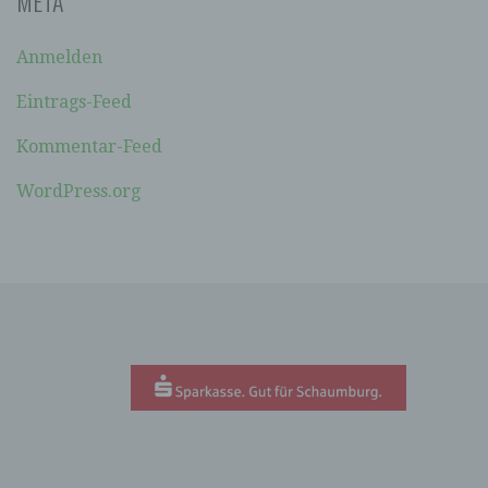
META
soll sowohl für die Öffentlichkeit als auch für
unsere Kunden und Geschäftspartner einfach
lesbar und verständlich sein. Um dies zu
Anmelden
gewährleisten, möchten wir vorab die verwendeten
Begrifflichkeiten erläutern.
Eintrags-Feed
Wir verwenden in dieser Datenschutzerklärung
Kommentar-Feed
unter anderem die folgenden Begriffe:
WordPress.org
A) PERSONENBEZOGENE DATEN
Personenbezogene Daten sind alle
Informationen, die sich auf eine identifizierte
oder identifizierbare natürliche Person (im
Folgenden „betroffene Person") beziehen. Als
identifizierbar wird eine natürliche Person
angesehen, die direkt oder indirekt,
insbesondere mittels Zuordnung zu einer
Kennung wie einem Namen, zu einer
Kennnummer, zu Standortdaten, zu einer
Online-Kennung oder zu einem oder mehreren
besonderen Merkmalen, die Ausdruck der
physischen, physiologischen, genetischen,
psychischen, wirtschaftlichen, kulturellen oder