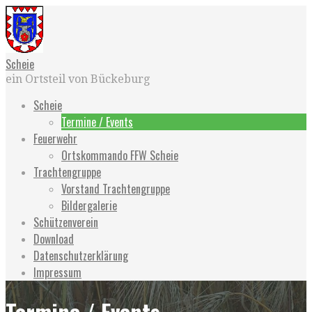
Zum
Inhalt
springen
Scheie
ein Ortsteil von Bückeburg
Scheie
Termine / Events
Feuerwehr
Ortskommando FFW Scheie
Trachtengruppe
Vorstand Trachtengruppe
Bildergalerie
Schützenverein
Download
Datenschutzerklärung
Impressum
Termine / Events