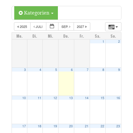
Kategorien
2025
JULI
SEP.
2027
Mo.
Di.
Mi.
Do.
Fr.
Sa.
So.
1
2
3
4
5
6
7
8
9
10
11
12
13
14
15
16
17
18
19
20
21
22
23