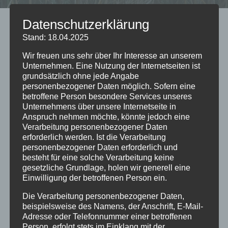
Datenschutzerklärung
Kategorien
Stand: 18.04.2025
APR. 2025
Wir freuen uns sehr über Ihr Interesse an unserem
Unternehmen. Eine Nutzung der Internetseiten ist
Alles einklappen
Alles ausklappen
grundsätzlich ohne jede Angabe
personenbezogener Daten möglich. Sofern eine
APR.
Osterfeuer 2025 der Trachtengruppe
betroffene Person besondere Services unseres
19
Scheie
@ Auf dem Feld im Scheier
Unternehmens über unsere Internetseite in
Sa.
Bruch
Anspruch nehmen möchte, könnte jedoch eine
2025
Apr. 19 um 18:45
Verarbeitung personenbezogener Daten
erforderlich werden. Ist die Verarbeitung
APR.
personenbezogener Daten erforderlich und
Maibaum aufstellen
30
besteht für eine solche Verarbeitung keine
Jugendfeuerwehr Scheie
@ Am
gesetzliche Grundlage, holen wir generell eine
Mi.
Feuerwehrhaus Scheie
2025
Einwilligung der betroffenen Person ein.
Apr. 30 um 18:30
Die Verarbeitung personenbezogener Daten,
APR. 2025
beispielsweise des Namens, der Anschrift, E-Mail-
Adresse oder Telefonnummer einer betroffenen
Person, erfolgt stets im Einklang mit der