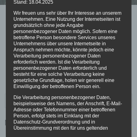
Stand: 18.04.2025
Wir freuen uns sehr über Ihr Interesse an unserem
Unternehmen. Eine Nutzung der Internetseiten ist
Kategorien
grundsätzlich ohne jede Angabe
personenbezogener Daten möglich. Sofern eine
AUG. 2026
betroffene Person besondere Services unseres
Zurzeit gibt es keine bevorstehenden
Unternehmens über unsere Internetseite in
Anspruch nehmen möchte, könnte jedoch eine
Veranstaltungen.
Verarbeitung personenbezogener Daten
erforderlich werden. Ist die Verarbeitung
AUG. 2026
personenbezogener Daten erforderlich und
besteht für eine solche Verarbeitung keine
gesetzliche Grundlage, holen wir generell eine
Einwilligung der betroffenen Person ein.
SUCHEN
Die Verarbeitung personenbezogener Daten,
NACH:
beispielsweise des Namens, der Anschrift, E-Mail-
Adresse oder Telefonnummer einer betroffenen
Person, erfolgt stets im Einklang mit der
META
Datenschutz-Grundverordnung und in
Übereinstimmung mit den für uns geltenden
landesspezifischen Datenschutzbestimmungen.