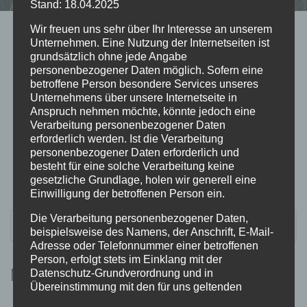
Stand: 18.04.2025
Wir freuen uns sehr über Ihr Interesse an unserem
Unternehmen. Eine Nutzung der Internetseiten ist
Kategorien
grundsätzlich ohne jede Angabe
personenbezogener Daten möglich. Sofern eine
AUG. 2026
betroffene Person besondere Services unseres
Zurzeit gibt es keine bevorstehenden
Unternehmens über unsere Internetseite in
Anspruch nehmen möchte, könnte jedoch eine
Veranstaltungen.
Verarbeitung personenbezogener Daten
erforderlich werden. Ist die Verarbeitung
AUG. 2026
personenbezogener Daten erforderlich und
besteht für eine solche Verarbeitung keine
gesetzliche Grundlage, holen wir generell eine
Einwilligung der betroffenen Person ein.
SUCHEN
Die Verarbeitung personenbezogener Daten,
NACH:
beispielsweise des Namens, der Anschrift, E-Mail-
Adresse oder Telefonnummer einer betroffenen
Person, erfolgt stets im Einklang mit der
META
Datenschutz-Grundverordnung und in
Übereinstimmung mit den für uns geltenden
landesspezifischen Datenschutzbestimmungen.