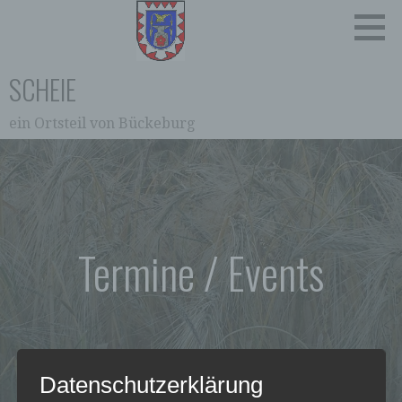
Zum
Inhalt
springen
SCHEIE
ein Ortsteil von Bückeburg
Termine / Events
Datenschutzerklärung