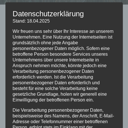
Datenschutzerklärung
Kategorien
Stand: 18.04.2025
APR. 2025
Wir freuen uns sehr über Ihr Interesse an unserem
Unternehmen. Eine Nutzung der Internetseiten ist
Alles einklappen
Alles ausklappen
grundsätzlich ohne jede Angabe
personenbezogener Daten möglich. Sofern eine
APR.
Osterfeuer 2025 der Trachtengruppe
betroffene Person besondere Services unseres
19
Scheie
@ Auf dem Feld im Scheier
Unternehmens über unsere Internetseite in
Sa.
Bruch
Anspruch nehmen möchte, könnte jedoch eine
2025
Apr. 19 um 18:45
Verarbeitung personenbezogener Daten
erforderlich werden. Ist die Verarbeitung
APR.
personenbezogener Daten erforderlich und
Maibaum aufstellen
30
besteht für eine solche Verarbeitung keine
Jugendfeuerwehr Scheie
@ Am
gesetzliche Grundlage, holen wir generell eine
Mi.
Feuerwehrhaus Scheie
2025
Einwilligung der betroffenen Person ein.
Apr. 30 um 18:30
Die Verarbeitung personenbezogener Daten,
APR. 2025
beispielsweise des Namens, der Anschrift, E-Mail-
Adresse oder Telefonnummer einer betroffenen
Person, erfolgt stets im Einklang mit der