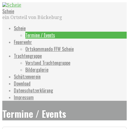
Zum
Inhalt
Scheie
springen
ein Ortsteil von Bückeburg
Scheie
Termine / Events
Feuerwehr
Ortskommando FFW Scheie
Trachtengruppe
Vorstand Trachtengruppe
Bildergalerie
Schützenverein
Download
Datenschutzerklärung
Impressum
Termine / Events